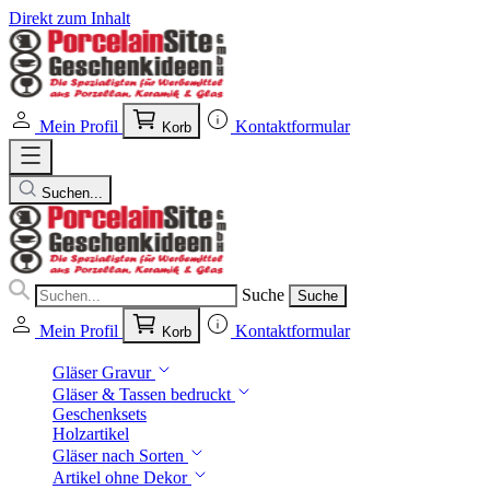
Direkt zum Inhalt
Mein Profil
Kontaktformular
Korb
Suchen...
Suche
Suche
Mein Profil
Kontaktformular
Korb
Gläser Gravur
Gläser & Tassen bedruckt
Geschenksets
Holzartikel
Gläser nach Sorten
Artikel ohne Dekor