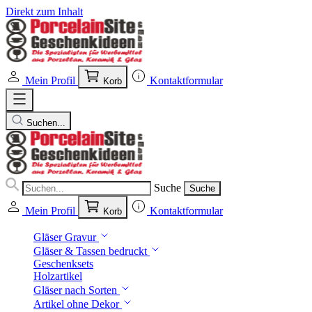
Direkt zum Inhalt
Mein Profil
Kontaktformular
Korb
Suchen...
Suche
Suche
Mein Profil
Kontaktformular
Korb
Gläser Gravur
Gläser & Tassen bedruckt
Geschenksets
Holzartikel
Gläser nach Sorten
Artikel ohne Dekor