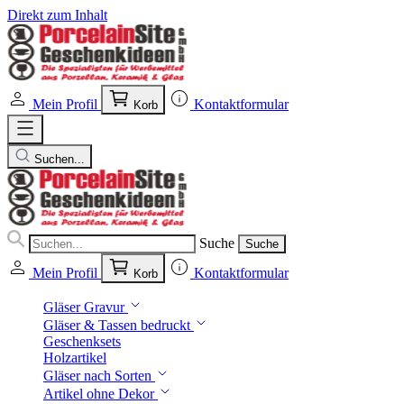
Direkt zum Inhalt
Mein Profil
Kontaktformular
Korb
Suchen...
Suche
Suche
Mein Profil
Kontaktformular
Korb
Gläser Gravur
Gläser & Tassen bedruckt
Geschenksets
Holzartikel
Gläser nach Sorten
Artikel ohne Dekor