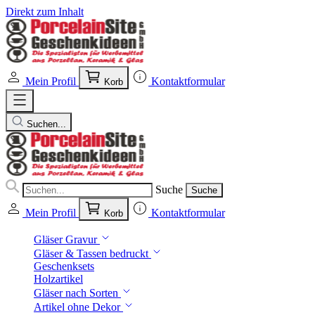
Direkt zum Inhalt
Mein Profil
Kontaktformular
Korb
Suchen...
Suche
Suche
Mein Profil
Kontaktformular
Korb
Gläser Gravur
Gläser & Tassen bedruckt
Geschenksets
Holzartikel
Gläser nach Sorten
Artikel ohne Dekor