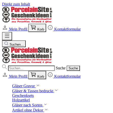
Direkt zum Inhalt
Mein Profil
Kontaktformular
Korb
Suchen...
Suche
Suche
Mein Profil
Kontaktformular
Korb
Gläser Gravur
Gläser & Tassen bedruckt
Geschenksets
Holzartikel
Gläser nach Sorten
Artikel ohne Dekor