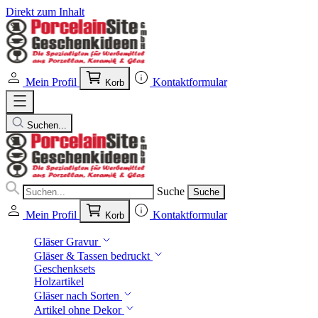
Direkt zum Inhalt
Mein Profil
Kontaktformular
Korb
Suchen...
Suche
Suche
Mein Profil
Kontaktformular
Korb
Gläser Gravur
Gläser & Tassen bedruckt
Geschenksets
Holzartikel
Gläser nach Sorten
Artikel ohne Dekor