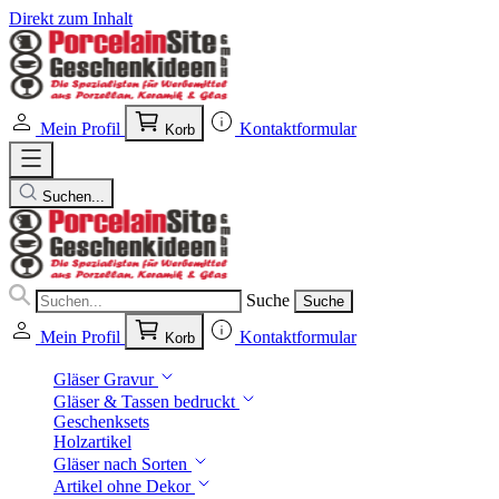
Direkt zum Inhalt
Mein Profil
Kontaktformular
Korb
Suchen...
Suche
Suche
Mein Profil
Kontaktformular
Korb
Gläser Gravur
Gläser & Tassen bedruckt
Geschenksets
Holzartikel
Gläser nach Sorten
Artikel ohne Dekor