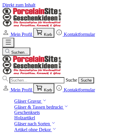
Direkt zum Inhalt
Mein Profil
Kontaktformular
Korb
Suchen...
Suche
Suche
Mein Profil
Kontaktformular
Korb
Gläser Gravur
Gläser & Tassen bedruckt
Geschenksets
Holzartikel
Gläser nach Sorten
Artikel ohne Dekor