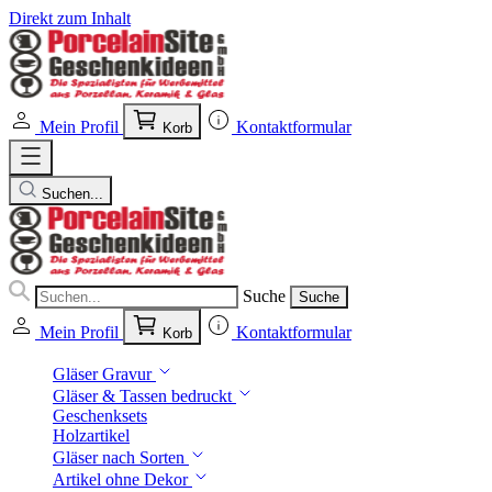
Direkt zum Inhalt
Mein Profil
Kontaktformular
Korb
Suchen...
Suche
Suche
Mein Profil
Kontaktformular
Korb
Gläser Gravur
Gläser & Tassen bedruckt
Geschenksets
Holzartikel
Gläser nach Sorten
Artikel ohne Dekor