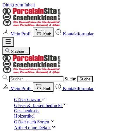
Direkt zum Inhalt
Mein Profil
Kontaktformular
Korb
Suchen...
Suche
Suche
Mein Profil
Kontaktformular
Korb
Gläser Gravur
Gläser & Tassen bedruckt
Geschenksets
Holzartikel
Gläser nach Sorten
Artikel ohne Dekor