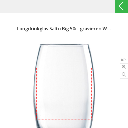
Longdrinkglas Salto Big 50cl gravieren Wunschtext