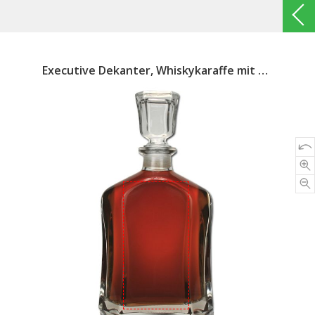
Executive Dekanter, Whiskykaraffe mit Gravur, Whiskyflasche gravieren